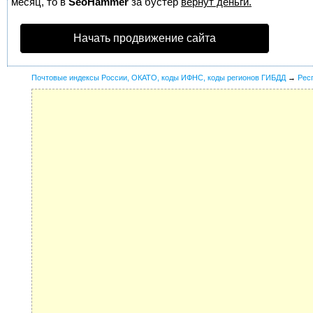
месяц, то в
SeoHammer
за бустер
вернут деньги.
Начать продвижение сайта
Почтовые индексы России, ОКАТО, коды ИФНС, коды регионов ГИБДД
→
Рес