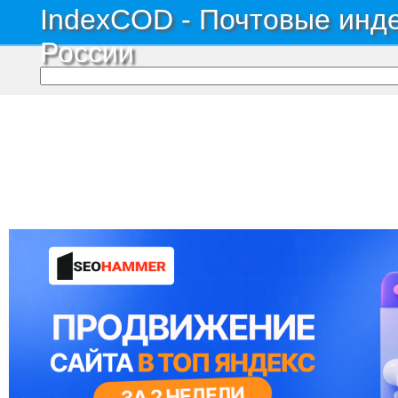
IndexCOD - Почтовые инде
России