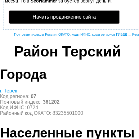
месяц, то в
SeoHammer
за бустер
вернут деньги.
Начать продвижение сайта
Почтовые индексы России, ОКАТО, коды ИФНС, коды регионов ГИБДД
→
Рес
Район Терский
Города
г. Терек
Код региона:
07
Почтовый индекс:
361202
Код ИФНС: 0724
Районный код ОКАТО: 83235501000
Населенные пункты