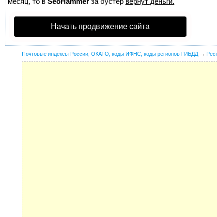
месяц, то в
SeoHammer
за бустер
вернут деньги.
Начать продвижение сайта
Почтовые индексы России, ОКАТО, коды ИФНС, коды регионов ГИБДД
→
Рес