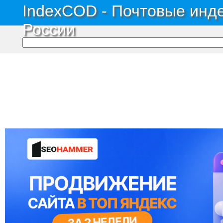
IndexCOD - Почтовые инде
России