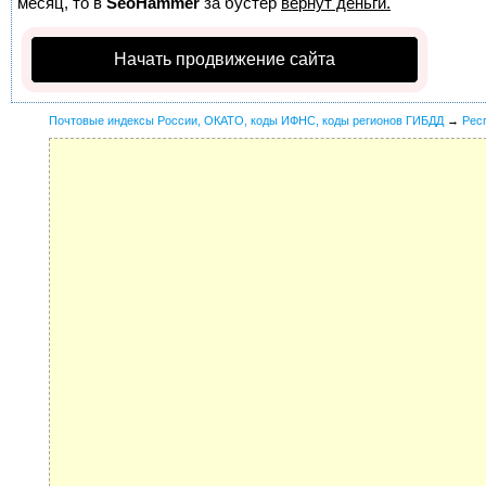
месяц, то в
SeoHammer
за бустер
вернут деньги.
Начать продвижение сайта
Почтовые индексы России, ОКАТО, коды ИФНС, коды регионов ГИБДД
→
Рес