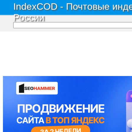
IndexCOD - Почтовые инде
России