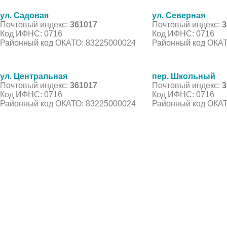
ул. Садовая
ул. Северная
Почтовый индекс:
361017
Почтовый индекс:
3
Код ИФНС: 0716
Код ИФНС: 0716
Районный код ОКАТО: 83225000024
Районный код ОКАТ
ул. Центральная
пер. Школьный
Почтовый индекс:
361017
Почтовый индекс:
3
Код ИФНС: 0716
Код ИФНС: 0716
Районный код ОКАТО: 83225000024
Районный код ОКАТ
© 2021 Все права защищены. IndexCOD ::
Все почтовые индексы России, ОКАТО, коды ИФН
Вся информация на сайте предоставлена исключительно в ознокомительных целях, некоторые