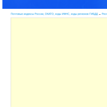
Почтовые индексы России, ОКАТО, коды ИФНС, коды регионов ГИБДД
→
Рес