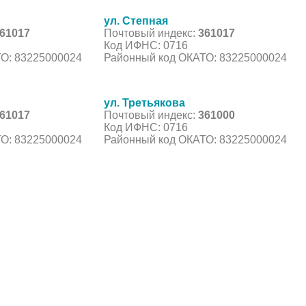
ул. Степная
61017
Почтовый индекс:
361017
Код ИФНС: 0716
О: 83225000024
Районный код ОКАТО: 83225000024
ул. Третьякова
61017
Почтовый индекс:
361000
Код ИФНС: 0716
О: 83225000024
Районный код ОКАТО: 83225000024
С, коды регионов ГИБДД
 данные могут быть не актуальны...