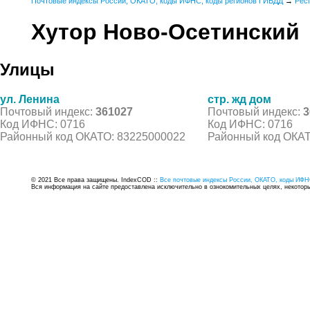
Почтовые индексы России, ОКАТО, коды ИФНС, коды регионов ГИБДД
→
Рес
Хутор Ново-Осетинский
Улицы
ул. Ленина
стр. жд дом
Почтовый индекс:
361027
Почтовый индекс:
3
Код ИФНС: 0716
Код ИФНС: 0716
Районный код ОКАТО: 83225000022
Районный код ОКАТ
© 2021 Все права защищены. IndexCOD ::
Все почтовые индексы России, ОКАТО, коды ИФН
Вся информация на сайте предоставлена исключительно в ознокомительных целях, некоторые