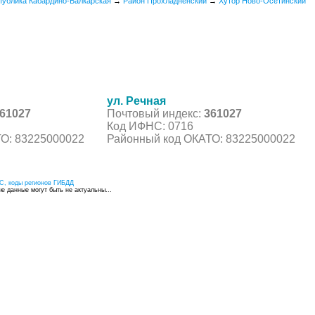
публика Кабардино-Балкарская
→
Район Прохладненский
→
Хутор Ново-Осетинский
ул. Речная
61027
Почтовый индекс:
361027
Код ИФНС: 0716
О: 83225000022
Районный код ОКАТО: 83225000022
С, коды регионов ГИБДД
 данные могут быть не актуальны...