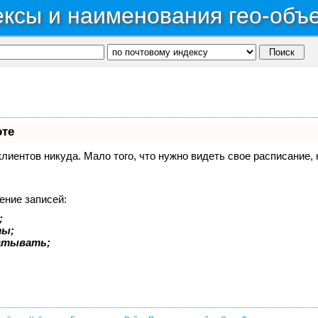
ксы и наименования гео-объ
оте
 клиентов никуда. Мало того, что нужно видеть свое расписание
ение записей:
;
ты;
батывать;