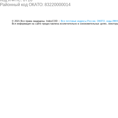
Районный код ОКАТО: 83220000014
© 2021 Все права защищены. IndexCOD ::
Все почтовые индексы России, ОКАТО, коды ИФН
Вся информация на сайте предоставлена исключительно в ознокомительных целях, некоторые