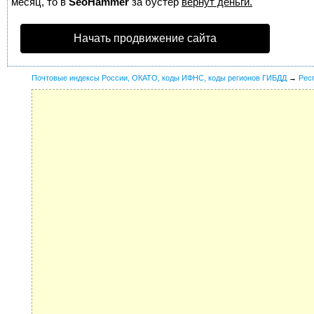
месяц, то в
SeoHammer
за бустер
вернут деньги.
Начать продвижение сайта
Почтовые индексы России, ОКАТО, коды ИФНС, коды регионов ГИБДД
→
Рес