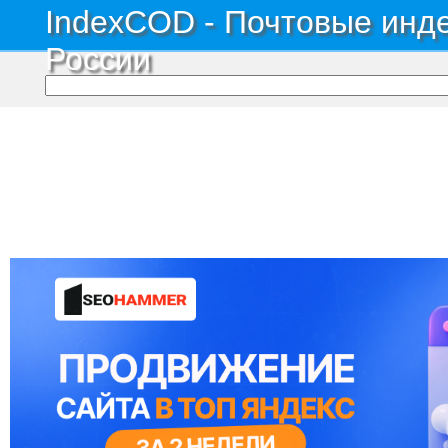
IndexCOD - Почтовые инде
России