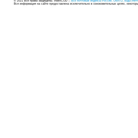
© 2021 Все права защищены. IndexCOD ::
Все почтовые индексы России, ОКАТО, коды ИФН
Вся информация на сайте предоставлена исключительно в ознокомительных целях, некоторые