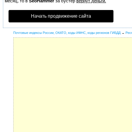
месяц, то в
SeoHammer
за бустер
вернут деньги.
Начать продвижение сайта
Почтовые индексы России, ОКАТО, коды ИФНС, коды регионов ГИБДД
→
Рес