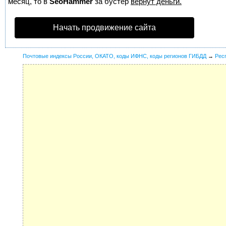
месяц, то в
SeoHammer
за бустер
вернут деньги.
Начать продвижение сайта
Почтовые индексы России, ОКАТО, коды ИФНС, коды регионов ГИБДД
→
Рес