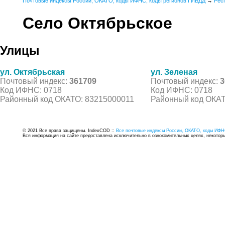
Почтовые индексы России, ОКАТО, коды ИФНС, коды регионов ГИБДД
→
Рес
Село Октябрьское
Улицы
ул. Октябрьская
ул. Зеленая
Почтовый индекс:
361709
Почтовый индекс:
3
Код ИФНС: 0718
Код ИФНС: 0718
Районный код ОКАТО: 83215000011
Районный код ОКАТ
© 2021 Все права защищены. IndexCOD ::
Все почтовые индексы России, ОКАТО, коды ИФН
Вся информация на сайте предоставлена исключительно в ознокомительных целях, некоторые