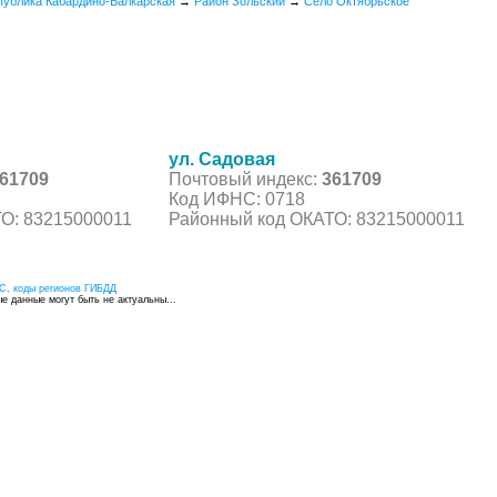
публика Кабардино-Балкарская
→
Район Зольский
→
Село Октябрьское
ул. Садовая
61709
Почтовый индекс:
361709
Код ИФНС: 0718
О: 83215000011
Районный код ОКАТО: 83215000011
С, коды регионов ГИБДД
 данные могут быть не актуальны...