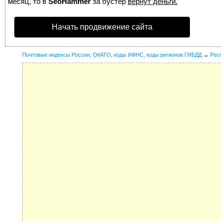
месяц, то в
SeoHammer
за бустер
вернут деньги.
Начать продвижение сайта
Почтовые индексы России, ОКАТО, коды ИФНС, коды регионов ГИБДД
→
Рес