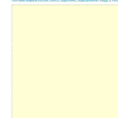
Почтовые индексы России, ОКАТО, коды ИФНС, коды регионов ГИБДД
→
Рес