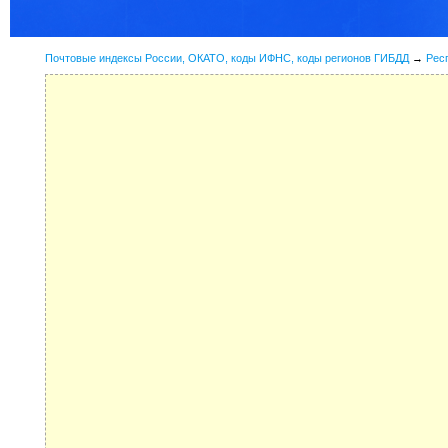
Почтовые индексы России, ОКАТО, коды ИФНС, коды регионов ГИБДД
→
Рес