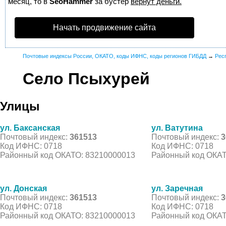
месяц, то в
SeoHammer
за бустер
вернут деньги.
Начать продвижение сайта
Почтовые индексы России, ОКАТО, коды ИФНС, коды регионов ГИБДД
→
Рес
Село Псыхурей
Улицы
ул. Баксанская
ул. Ватутина
Почтовый индекс:
361513
Почтовый индекс:
3
Код ИФНС: 0718
Код ИФНС: 0718
Районный код ОКАТО: 83210000013
Районный код ОКАТ
ул. Донская
ул. Заречная
Почтовый индекс:
361513
Почтовый индекс:
3
Код ИФНС: 0718
Код ИФНС: 0718
Районный код ОКАТО: 83210000013
Районный код ОКАТ