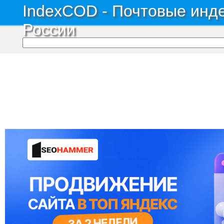
IndexCOD - Почтовые инде
России