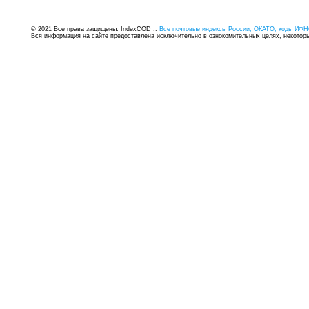
© 2021 Все права защищены. IndexCOD ::
Все почтовые индексы России, ОКАТО, коды ИФН
Вся информация на сайте предоставлена исключительно в ознокомительных целях, некоторые