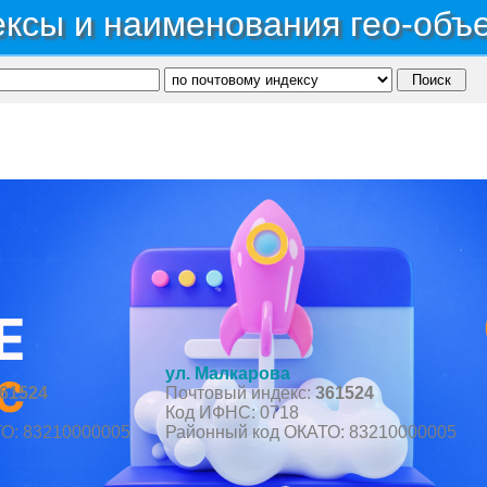
ксы и наименования гео-объ
публика Кабардино-Балкарская
→
Район Баксанский
→
Село Жанхотеко
ул. Малкарова
61524
Почтовый индекс:
361524
Код ИФНС: 0718
О: 83210000005
Районный код ОКАТО: 83210000005