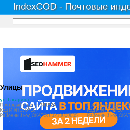
IndexCOD - Почтовые инде
Почтовые индексы России, ОКАТО, коды ИФНС, коды регионов ГИБДД
→
Рес
Село Жанхотеко
Улицы
ул. Гагарина
ул. Заречная
Почтовый индекс:
361524
Почтовый индекс:
3
Код ИФНС: 0718
Код ИФНС: 0718
Районный код ОКАТО: 83210000005
Районный код ОКАТ