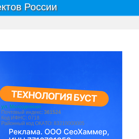
ектов России
ул. Молодежная
Почтовый индекс:
361524
Код ИФНС: 0718
Районный код ОКАТО: 83210000005