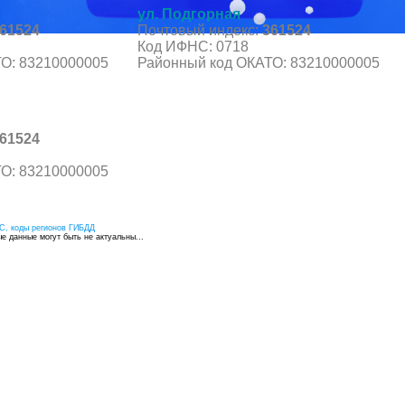
ул. Подгорная
61524
Почтовый индекс:
361524
Код ИФНС: 0718
О: 83210000005
Районный код ОКАТО: 83210000005
61524
О: 83210000005
С, коды регионов ГИБДД
 данные могут быть не актуальны...