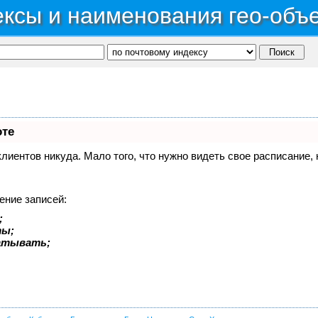
ксы и наименования гео-объ
оте
 клиентов никуда. Мало того, что нужно видеть свое расписание
ение записей:
;
ты;
батывать;