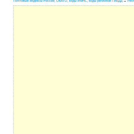
Почтовые индексы России, ОКАТО, коды ИФНС, коды регионов ГИБДД
→
Рес