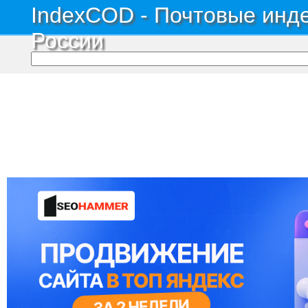
IndexCOD - Почтовые инде
России