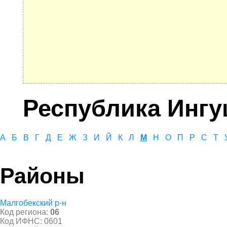
Республика Ингу
А
Б
В
Г
Д
Е
Ж
З
И
Й
К
Л
М
Н
О
П
Р
С
Т
Районы
Малгобекский р-н
Код региона:
06
Код ИФНС: 0601