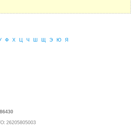
У
Ф
Х
Ц
Ч
Ш
Щ
Э
Ю
Я
86430
О: 26205805003