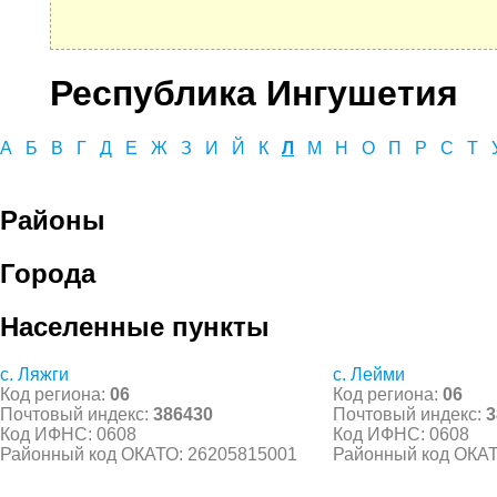
Республика Ингушетия
А
Б
В
Г
Д
Е
Ж
З
И
Й
К
Л
М
Н
О
П
Р
С
Т
Районы
Города
Населенные пункты
с. Ляжги
с. Лейми
Код региона:
06
Код региона:
06
Почтовый индекс:
386430
Почтовый индекс:
3
Код ИФНС: 0608
Код ИФНС: 0608
Районный код ОКАТО: 26205815001
Районный код ОКАТ