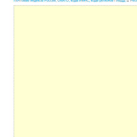
Почтовые индексы России, ОКАТО, коды ИФНС, коды регионов ГИБДД
→
Рес