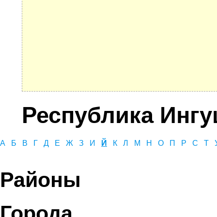
Республика Ингу
А
Б
В
Г
Д
Е
Ж
З
И
Й
К
Л
М
Н
О
П
Р
С
Т
Районы
Города