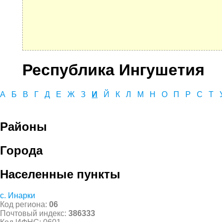
Республика Ингушетия
А
Б
В
Г
Д
Е
Ж
З
И
Й
К
Л
М
Н
О
П
Р
С
Т
Районы
Города
Населенные пункты
с. Инарки
Код региона:
06
Почтовый индекс:
386333