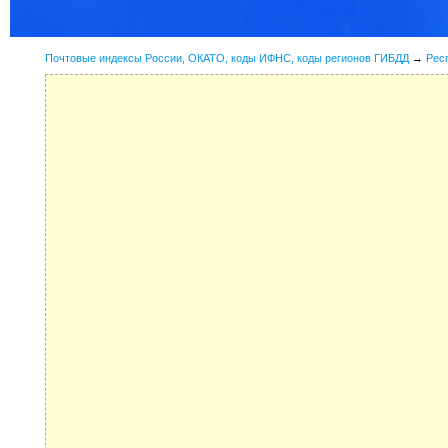
Почтовые индексы России, ОКАТО, коды ИФНС, коды регионов ГИБДД
→
Рес