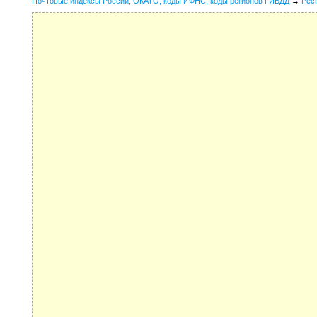
Почтовые индексы России, ОКАТО, коды ИФНС, коды регионов ГИБДД
→
Рес