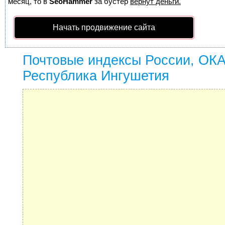
месяц, то в
SeoHammer
за бустер
вернут деньги.
Начать продвижение сайта
Почтовые индексы России, ОК
Республика Ингушетия