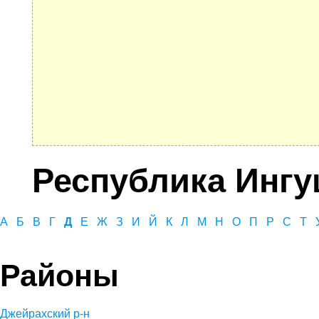
Республика Ингу
А
Б
В
Г
Д
Е
Ж
З
И
Й
К
Л
М
Н
О
П
Р
С
Т
Районы
Джейрахский р-н