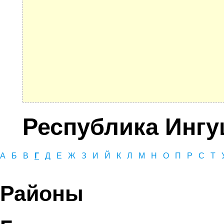
Республика Ингу
А
Б
В
Г
Д
Е
Ж
З
И
Й
К
Л
М
Н
О
П
Р
С
Т
Районы