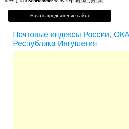
месяц, то в
SeoHammer
за бустер
вернут деньги.
Начать продвижение сайта
Почтовые индексы России, ОК
Республика Ингушетия