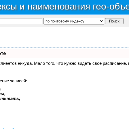
ксы и наименования гео-объ
оте
 клиентов никуда. Мало того, что нужно видеть свое расписание
ение записей:
;
ты;
батывать;