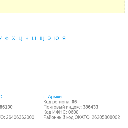
У
Ф
Х
Ц
Ч
Ш
Щ
Э
Ю
Я
О
с. Армхи
Код региона:
06
86130
Почтовый индекс:
386433
Код ИФНС: 0608
О: 26406362000
Районный код ОКАТО: 26205808002