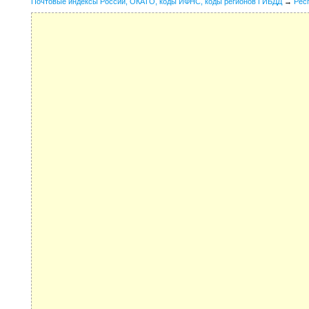
Почтовые индексы России, ОКАТО, коды ИФНС, коды регионов ГИБДД
→
Рес