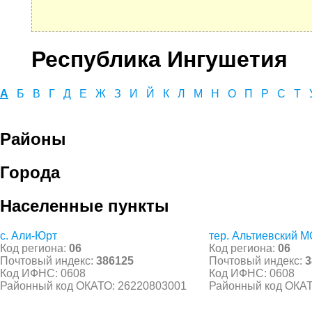
Республика Ингушетия
А
Б
В
Г
Д
Е
Ж
З
И
Й
К
Л
М
Н
О
П
Р
С
Т
Районы
Города
Населенные пункты
с. Али-Юрт
тер. Альтиевский М
Код региона:
06
Код региона:
06
Почтовый индекс:
386125
Почтовый индекс:
3
Код ИФНС: 0608
Код ИФНС: 0608
Районный код ОКАТО: 26220803001
Районный код ОКАТ