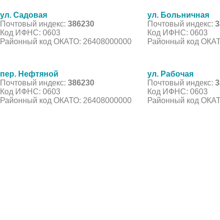
ул. Садовая
ул. Больничная
Почтовый индекс:
386230
Почтовый индекс:
3
Код ИФНС: 0603
Код ИФНС: 0603
Районный код ОКАТО: 26408000000
Районный код ОКАТ
пер. Нефтяной
ул. Рабочая
Почтовый индекс:
386230
Почтовый индекс:
3
Код ИФНС: 0603
Код ИФНС: 0603
Районный код ОКАТО: 26408000000
Районный код ОКАТ
© 2021 Все права защищены. IndexCOD ::
Все почтовые индексы России, ОКАТО, коды ИФН
Вся информация на сайте предоставлена исключительно в ознокомительных целях, некоторые