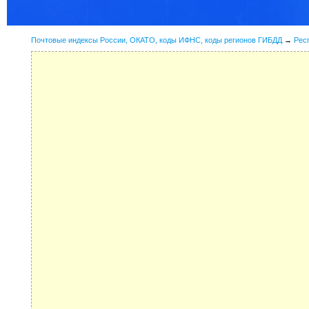
Почтовые индексы России, ОКАТО, коды ИФНС, коды регионов ГИБДД
→
Рес