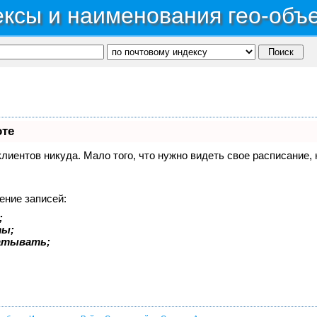
ксы и наименования гео-объ
оте
 клиентов никуда. Мало того, что нужно видеть свое расписание
ение записей:
;
ты;
батывать;