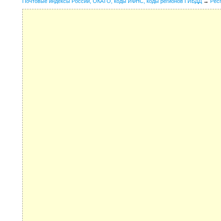
Почтовые индексы России, ОКАТО, коды ИФНС, коды регионов ГИБДД
→
Рес