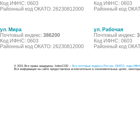
Код ИФНС: 0603
Код ИФНС: 0603
Районный код ОКАТО: 26230812000
Районный код ОКАТ
ул. Мира
ул. Рабочая
Почтовый индекс:
386200
Почтовый индекс:
3
Код ИФНС: 0603
Код ИФНС: 0603
Районный код ОКАТО: 26230812000
Районный код ОКАТ
© 2021 Все права защищены. IndexCOD ::
Все почтовые индексы России, ОКАТО, коды ИФН
Вся информация на сайте предоставлена исключительно в ознокомительных целях, некоторые