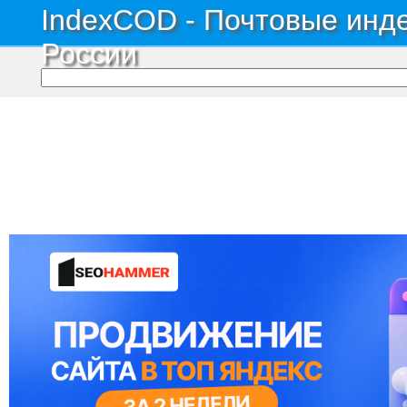
IndexCOD - Почтовые инде
России