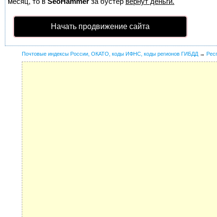
месяц, то в
SeoHammer
за бустер
вернут деньги.
Начать продвижение сайта
Почтовые индексы России, ОКАТО, коды ИФНС, коды регионов ГИБДД
→
Рес