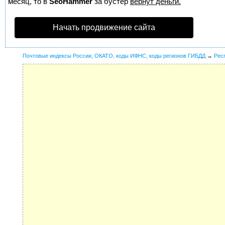
месяц, то в
SeoHammer
за бустер
вернут деньги.
Начать продвижение сайта
Почтовые индексы России, ОКАТО, коды ИФНС, коды регионов ГИБДД
→
Рес