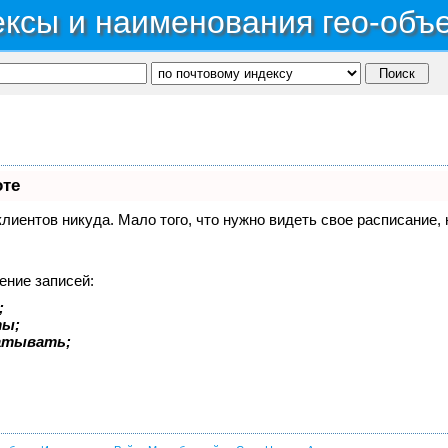
ксы и наименования гео-объ
оте
 клиентов никуда. Мало того, что нужно видеть свое расписание
ение записей:
;
ты;
батывать;