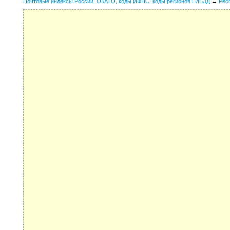
Почтовые индексы России, ОКАТО, коды ИФНС, коды регионов ГИБДД
→
Рес