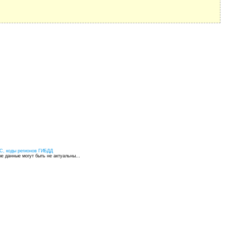
С, коды регионов ГИБДД
 данные могут быть не актуальны...