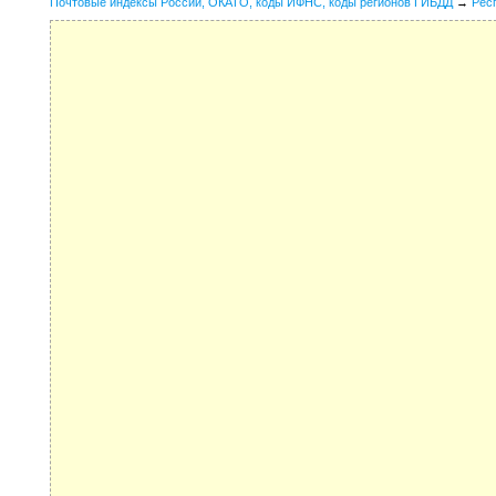
Почтовые индексы России, ОКАТО, коды ИФНС, коды регионов ГИБДД
→
Рес