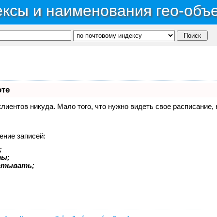
ксы и наименования гео-объ
оте
 клиентов никуда. Мало того, что нужно видеть свое расписание
ение записей:
;
ты;
батывать;