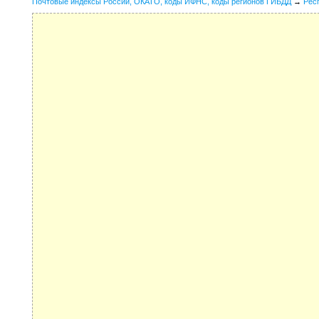
Почтовые индексы России, ОКАТО, коды ИФНС, коды регионов ГИБДД
→
Рес