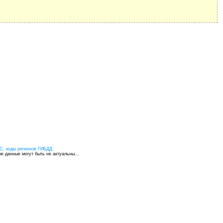
С, коды регионов ГИБДД
 данные могут быть не актуальны...