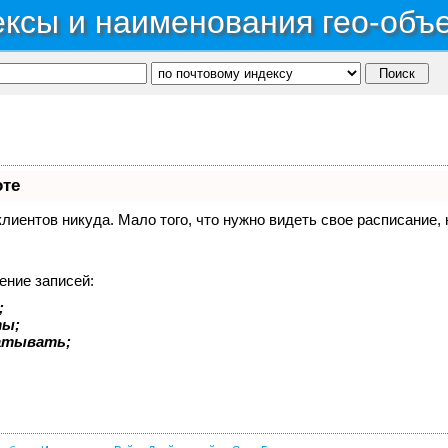
ксы и наименования гео-объ
оте
 клиентов никуда. Мало того, что нужно видеть свое расписание
ение записей:
;
ты;
батывать;