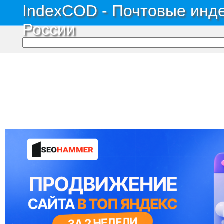
IndexCOD - Почтовые инде
России