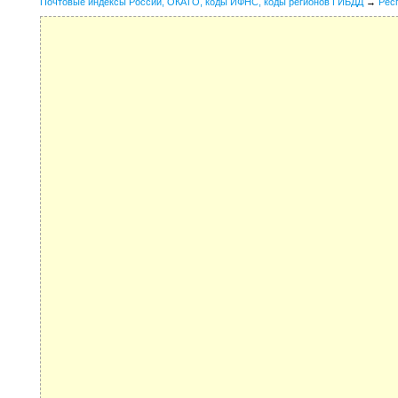
Почтовые индексы России, ОКАТО, коды ИФНС, коды регионов ГИБДД
→
Рес