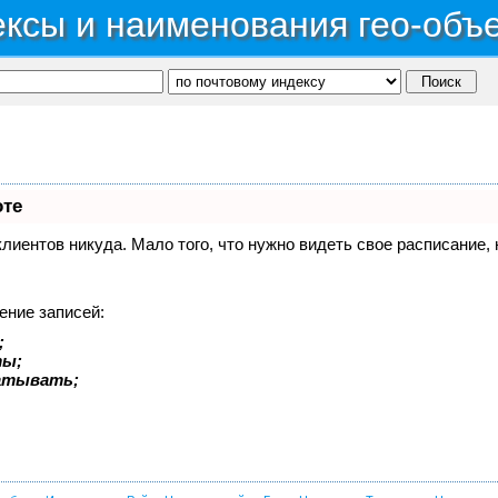
ксы и наименования гео-объ
оте
 клиентов никуда. Мало того, что нужно видеть свое расписание
ение записей:
;
ты;
батывать;