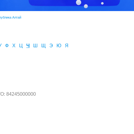
публика Алтай
У
Ф
Х
Ц
Ч
Ш
Щ
Э
Ю
Я
О: 84245000000