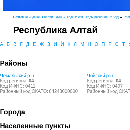
Почтовые индексы России, ОКАТО, коды ИФНС, коды регионов ГИБДД
→
Рес
Республика Алтай
А
Б
В
Г
Д
Е
Ж
З
И
Й
К
Л
М
Н
О
П
Р
С
Т
Районы
Чемальский р-н
Чойский р-н
Код региона:
04
Код региона:
04
Код ИФНС: 0411
Код ИФНС: 0407
Районный код ОКАТО: 84243000000
Районный код ОКАТ
Города
Населенные пункты