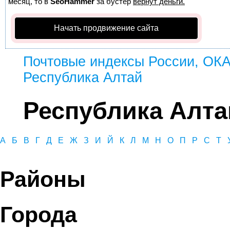
месяц, то в
SeoHammer
за бустер
вернут деньги.
Начать продвижение сайта
Почтовые индексы России, ОК
Республика Алтай
Республика Алта
А
Б
В
Г
Д
Е
Ж
З
И
Й
К
Л
М
Н
О
П
Р
С
Т
Районы
Города