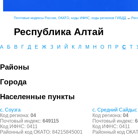
Почтовые индексы России, ОКАТО, коды ИФНС, коды регионов ГИБДД
→
Рес
Республика Алтай
А
Б
В
Г
Д
Е
Ж
З
И
Й
К
Л
М
Н
О
П
Р
С
Т
Районы
Города
Населенные пункты
с. Соузга
с. Средний Сайдыс
Код региона:
04
Код региона:
04
Почтовый индекс:
649115
Почтовый индекс:
6
Код ИФНС: 0411
Код ИФНС: 0411
Районный код ОКАТО: 84215845001
Районный код ОКАТ