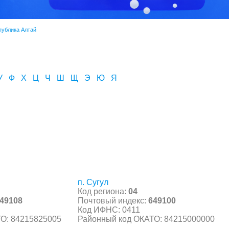
публика Алтай
У
Ф
Х
Ц
Ч
Ш
Щ
Э
Ю
Я
п. Сугул
Код региона:
04
49108
Почтовый индекс:
649100
Код ИФНС: 0411
О: 84215825005
Районный код ОКАТО: 84215000000