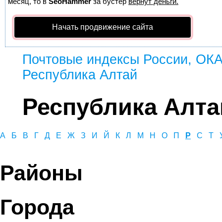
месяц, то в
SeoHammer
за бустер
вернут деньги.
Начать продвижение сайта
Почтовые индексы России, ОК
Республика Алтай
Республика Алта
А
Б
В
Г
Д
Е
Ж
З
И
Й
К
Л
М
Н
О
П
Р
С
Т
Районы
Города