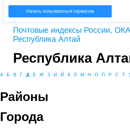
Начать пользоваться сервисом
Почтовые индексы России, ОК
Республика Алтай
Республика Алта
А
Б
В
Г
Д
Е
Ж
З
И
Й
К
Л
М
Н
О
П
Р
С
Т
Районы
Города