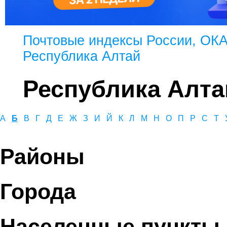
Почтовые индексы России, ОК
Республика Алтай
Республика Алта
А
Б
В
Г
Д
Е
Ж
З
И
Й
К
Л
М
Н
О
П
Р
С
Т
Районы
Города
Населенные пункты