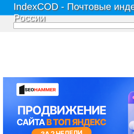
IndexCOD - Почтовые инде
России