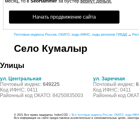
месяц, то в
SeoHammer
за бустер
вернут деньги.
Начать продвижение сайта
Почтовые индексы России, ОКАТО, коды ИФНС, коды регионов ГИБДД
→
Рес
Село Кумалыр
Улицы
ул. Центральная
ул. Заречная
Почтовый индекс:
649225
Почтовый индекс:
6
Код ИФНС: 0411
Код ИФНС: 0411
Районный код ОКАТО: 84250835003
Районный код ОКАТ
© 2021 Все права защищены. IndexCOD ::
Все почтовые индексы России, ОКАТО, коды ИФН
Вся информация на сайте предоставлена исключительно в ознокомительных целях, некоторые