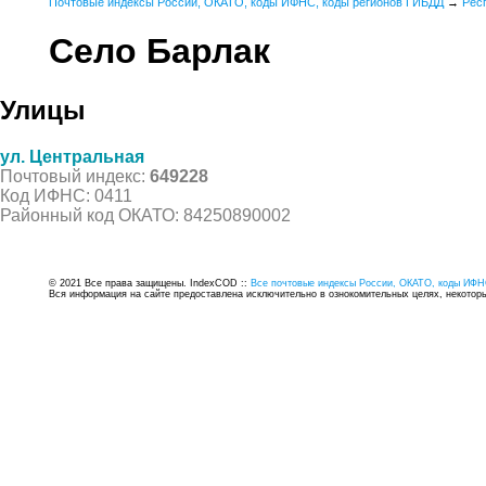
Почтовые индексы России, ОКАТО, коды ИФНС, коды регионов ГИБДД
→
Рес
Село Барлак
Улицы
ул. Центральная
Почтовый индекс:
649228
Код ИФНС: 0411
Районный код ОКАТО: 84250890002
© 2021 Все права защищены. IndexCOD ::
Все почтовые индексы России, ОКАТО, коды ИФН
Вся информация на сайте предоставлена исключительно в ознокомительных целях, некоторые