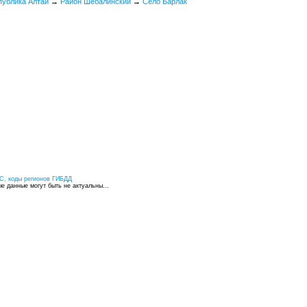
публика Алтай
→
Район Шебалинский
→
Село Барлак
С, коды регионов ГИБДД
 данные могут быть не актуальны...