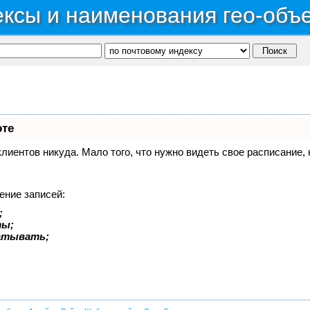
ксы и наименования гео-объ
оте
 клиентов никуда. Мало того, что нужно видеть свое расписание
ение записей:
;
ты;
батывать;