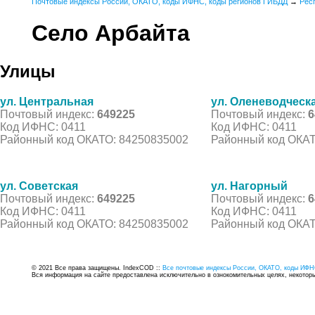
Почтовые индексы России, ОКАТО, коды ИФНС, коды регионов ГИБДД
→
Рес
Село Арбайта
Улицы
ул. Центральная
ул. Оленеводческ
Почтовый индекс:
649225
Почтовый индекс:
6
Код ИФНС: 0411
Код ИФНС: 0411
Районный код ОКАТО: 84250835002
Районный код ОКАТ
ул. Советская
ул. Нагорный
Почтовый индекс:
649225
Почтовый индекс:
6
Код ИФНС: 0411
Код ИФНС: 0411
Районный код ОКАТО: 84250835002
Районный код ОКАТ
© 2021 Все права защищены. IndexCOD ::
Все почтовые индексы России, ОКАТО, коды ИФН
Вся информация на сайте предоставлена исключительно в ознокомительных целях, некоторые