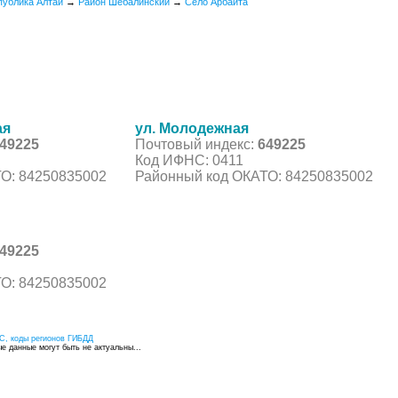
публика Алтай
→
Район Шебалинский
→
Село Арбайта
ая
ул. Молодежная
49225
Почтовый индекс:
649225
Код ИФНС: 0411
О: 84250835002
Районный код ОКАТО: 84250835002
49225
О: 84250835002
С, коды регионов ГИБДД
 данные могут быть не актуальны...