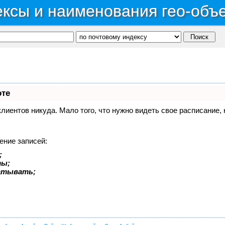
ксы и наименования гео-объ
оте
 клиентов никуда. Мало того, что нужно видеть свое расписание
ение записей:
;
ты;
батывать;